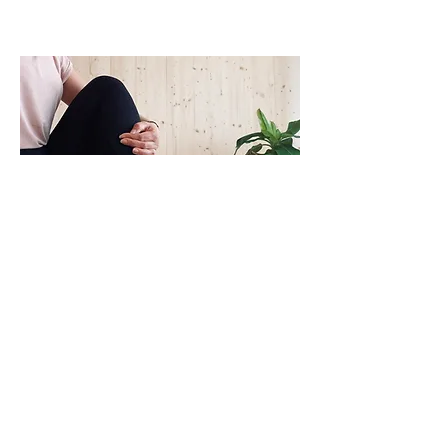
YINTELLIGENCE.
hier haben wir viel zeit, verschiedene
positionen auf eine kreative, intuitive
und sanfte weise zu entdecken. du
öffnest dabei das tieferliegende
gewebe, beruhigst das
nervensystem und gibst deinem
körper raum zur regeneration.