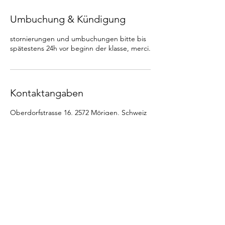
Umbuchung & Kündigung
stornierungen und umbuchungen bitte bis
spätestens 24h vor beginn der klasse, merci.
Kontaktangaben
Oberdorfstrasse 16, 2572 Mörigen, Schweiz
salut@lecabanom.ch
le cabanOm
raum für yoga & sein