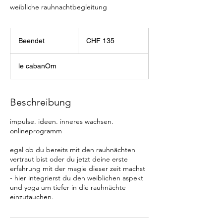
weibliche rauhnachtbegleitung
135
Schweizer
Beendet
B
CHF 135
Franken
e
e
le cabanOm
n
d
e
t
Beschreibung
impulse. ideen. inneres wachsen.
onlineprogramm
egal ob du bereits mit den rauhnächten
vertraut bist oder du jetzt deine erste
erfahrung mit der magie dieser zeit machst
- hier integrierst du den weiblichen aspekt
und yoga um tiefer in die rauhnächte
einzutauchen.