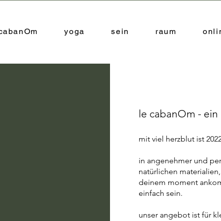
 cabanOm
yoga
sein
raum
onl
le cabanOm - ein 
mit viel herzblut ist 2
in angenehmer und per
natürlichen materialien,
deinem moment ankomm
einfach sein.
unser angebot ist für k