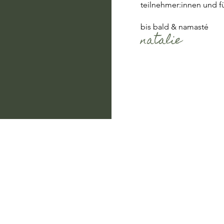
teilnehmer:innen und für
bis bald & namasté
natalie