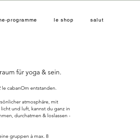
ine-programme
le shop
salut
raum für yoga & sein.
022 le cabanOm entstanden.
sönlicher atmosphäre, mit
 licht und luft, kannst du ganz in
en, durchatmen & loslassen -
leine gruppen à max. 8