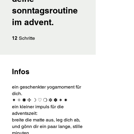
sonntagsroutine
im advent.
12 Schritte
12
Schritte
Infos
ein geschenkter yogamoment für
dich.
✦ ✧ ✺ ✢ ☽ ♡ ❍ ✼ ✽ ✶ ✷
ein kleiner impuls für die
adventszeit:
breite die matte aus, leg dich ab,
und gönn dir ein paar lange, stille
minuten.